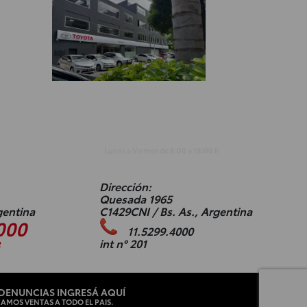
h
Lunes a Viernes de
8:00
a
18:00
h
Dirección:
Quesada 1965
gentina
C1429CNI / Bs. As., Argentina
000
11.5299.4000
int n° 201
3
 DENUNCIAS INGRESÁ AQUÍ
ZAMOS VENTAS A TODO EL PAIS.