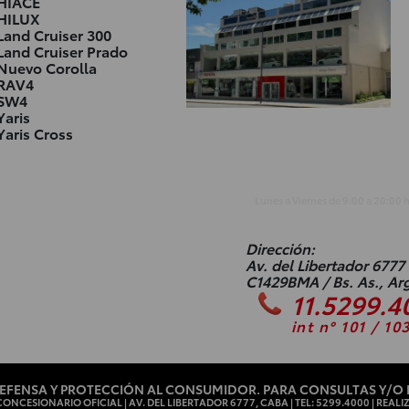
HIACE
HILUX
Land Cruiser 300
Land Cruiser Prado
Nuevo Corolla
RAV4
SW4
Yaris
Yaris Cross
Lunes a Viernes de
9:00
a
20:00
Dirección:
Av. del Libertador 6777
C1429BMA / Bs. As., Ar
11.5299.4
int n° 101 / 10
EFENSA Y PROTECCIÓN AL CONSUMIDOR. PARA CONSULTAS Y/O
ONCESIONARIO OFICIAL | AV. DEL LIBERTADOR 6777, CABA | TEL: 5299.4000 | REALI