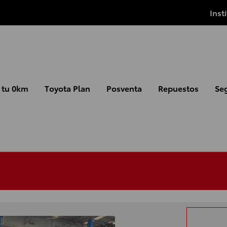
Inst
 tu 0km
Toyota Plan
Posventa
Repuestos
Se