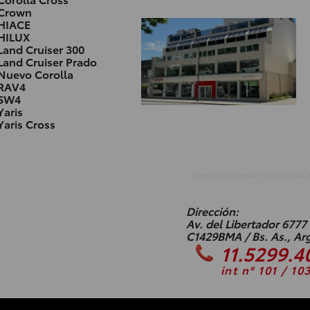
Crown
HIACE
HILUX
Land Cruiser 300
Land Cruiser Prado
Nuevo Corolla
RAV4
SW4
Yaris
Yaris Cross
Lunes a Viernes de
9:00
a
20:00
Dirección:
Av. del Libertador 6777
C1429BMA / Bs. As., Ar
11.5299.4
int n° 101 / 10