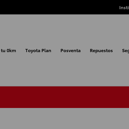
Inst
 tu 0km
Toyota Plan
Posventa
Repuestos
Se