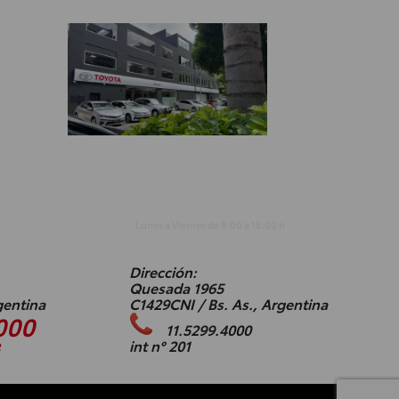
h
Lunes a Viernes de
8:00
a
18:00
h
Dirección:
Quesada 1965
gentina
C1429CNI / Bs. As., Argentina
000
11.5299.4000
int n° 201
3